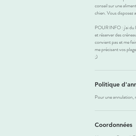
conseil sur une alimen
chien. Vous disposez ai
POUR INFO : j'ai du lim
et réserver des crénea
convient pas et me fai
me précisant vos plage
;)
Politique d'an
Pour une annulation, m
Coordonnées