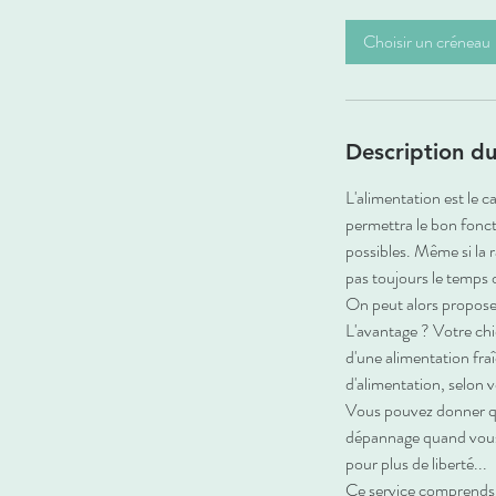
m
i
Choisir un créneau
n
Description du
L'alimentation est le c
permettra le bon fonct
possibles. Même si la 
pas toujours le temps o
On peut alors propose
L'avantage ? Votre chi
d'une alimentation fraî
d'alimentation, selon 
Vous pouvez donner quo
dépannage quand vous n
pour plus de liberté...
Ce service comprends 