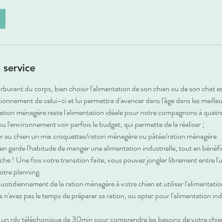
 service
arburant du corps, bien choisir l'alimentation de son chien ou de son chat est
ionnement de celui-ci et lui permettra d'avancer dans l'âge dans les meille
ration ménagère reste l'alimentation idéale pour notre compagnons à quatr
u l'environnement voir parfois le budget, qui permette de la réaliser ;
r au chien un mix croquettes/ration ménagère ou pâtée/ration ménagère.
en garde l'habitude de manger une alimentation industrielle, tout en bénéfic
che ! Une fois votre transition faite, vous pouvez jongler librement entre l'
votre planning.
tidiennement de la ration ménagère à votre chien et utiliser l'alimentation
'avez pas le temps de préparer sa ration, ou opter pour l'alimentation ind
un rdv téléphonique de 30min pour comprendre les besoins de votre chien 