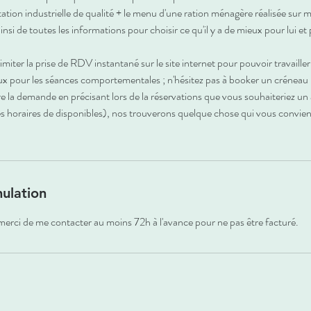
tation industrielle de qualité + le menu d'une ration ménagère réalisée sur 
nsi de toutes les informations pour choisir ce qu'il y a de mieux pour lui et
iter la prise de RDV instantané sur le site internet pour pouvoir travaille
ux pour les séances comportementales ; n'hésitez pas à booker un créneau 
re la demande en précisant lors de la réservations que vous souhaiteriez un
s horaires de disponibles), nos trouverons quelque chose qui vous convien
nulation
erci de me contacter au moins 72h à l'avance pour ne pas être facturé.