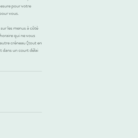
mesure pour votre
 pour vous.
r sur les menus à côté
horaire qui ne vous
 autre créneau (tout en
t dans un court délai