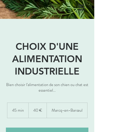
CHOIX D'UNE
ALIMENTATION
INDUSTRIELLE
Bien choisir l'alimentation de son chien ou chat est
essentiel...
40
euros
45 min
4
40 €
Marcq-en-Barœul
5
m
i