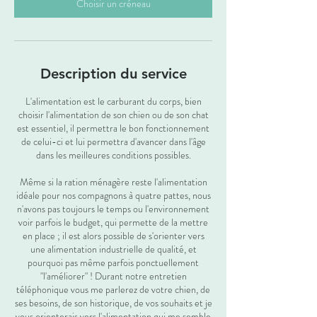
n
Choisir un créneau
Description du service
L'alimentation est le carburant du corps, bien
choisir l'alimentation de son chien ou de son chat
est essentiel, il permettra le bon fonctionnement
de celui-ci et lui permettra d'avancer dans l'âge
dans les meilleures conditions possibles.
Même si la ration ménagère reste l'alimentation
idéale pour nos compagnons à quatre pattes, nous
n'avons pas toujours le temps ou l'environnement
voir parfois le budget, qui permette de la mettre
en place ; il est alors possible de s'orienter vers
une alimentation industrielle de qualité, et
pourquoi pas même parfois ponctuellement
"l'améliorer" ! Durant notre entretien
téléphonique vous me parlerez de votre chien, de
ses besoins, de son historique, de vos souhaits et je
vous orienterais vers l'alimentation qui me semble